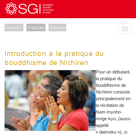
Deutsch
Français
Italiano
Introduction à la pratique du
bouddhisme de Nichiren
Pour un débutant,
la pratique du
bouddhisme de
Nichiren consiste
principalement en
la récitation de
Nam-myoho-
renge-kyo, (aussi
appelé
« daimoku »), si